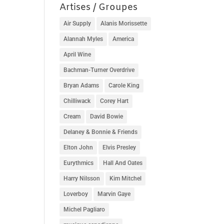
Artises / Groupes
Air Supply
Alanis Morissette
Alannah Myles
America
April Wine
Bachman-Turner Overdrive
Bryan Adams
Carole King
Chilliwack
Corey Hart
Cream
David Bowie
Delaney & Bonnie & Friends
Elton John
Elvis Presley
Eurythmics
Hall And Oates
Harry Nilsson
Kim Mitchel
Loverboy
Marvin Gaye
Michel Pagliaro