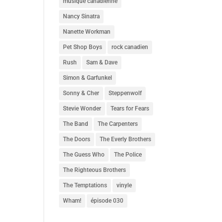
musique canadienne
Nancy Sinatra
Nanette Workman
Pet Shop Boys
rock canadien
Rush
Sam & Dave
Simon & Garfunkel
Sonny & Cher
Steppenwolf
Stevie Wonder
Tears for Fears
The Band
The Carpenters
The Doors
The Everly Brothers
The Guess Who
The Police
The Righteous Brothers
The Temptations
vinyle
Wham!
épisode 030