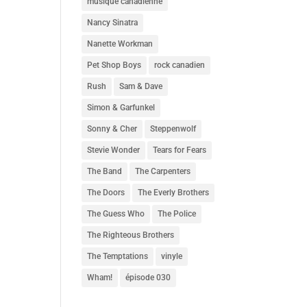
musique canadienne
Nancy Sinatra
Nanette Workman
Pet Shop Boys
rock canadien
Rush
Sam & Dave
Simon & Garfunkel
Sonny & Cher
Steppenwolf
Stevie Wonder
Tears for Fears
The Band
The Carpenters
The Doors
The Everly Brothers
The Guess Who
The Police
The Righteous Brothers
The Temptations
vinyle
Wham!
épisode 030