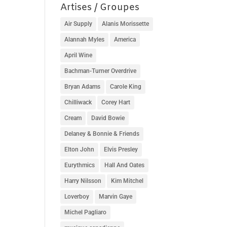
Artises / Groupes
Air Supply
Alanis Morissette
Alannah Myles
America
April Wine
Bachman-Turner Overdrive
Bryan Adams
Carole King
Chilliwack
Corey Hart
Cream
David Bowie
Delaney & Bonnie & Friends
Elton John
Elvis Presley
Eurythmics
Hall And Oates
Harry Nilsson
Kim Mitchel
Loverboy
Marvin Gaye
Michel Pagliaro