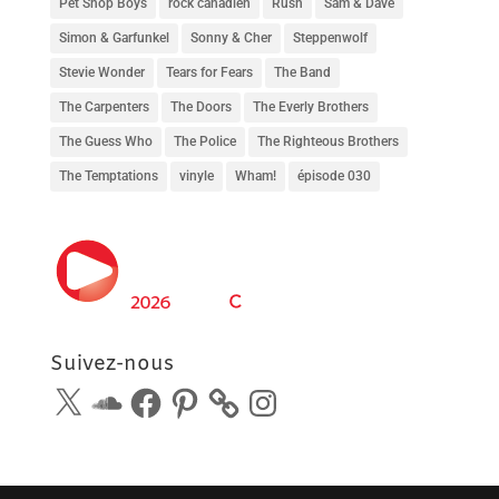
Pet Shop Boys
rock canadien
Rush
Sam & Dave
Simon & Garfunkel
Sonny & Cher
Steppenwolf
Stevie Wonder
Tears for Fears
The Band
The Carpenters
The Doors
The Everly Brothers
The Guess Who
The Police
The Righteous Brothers
The Temptations
vinyle
Wham!
épisode 030
Suivez-nous
X
SoundCloud
Facebook
Pinterest
Instagram