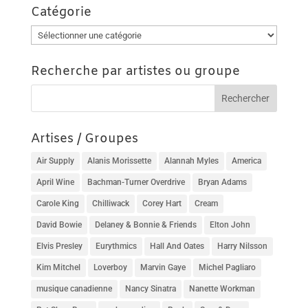
Catégorie
Catégorie
Recherche par artistes ou groupe
Artises / Groupes
Air Supply
Alanis Morissette
Alannah Myles
America
April Wine
Bachman-Turner Overdrive
Bryan Adams
Carole King
Chilliwack
Corey Hart
Cream
David Bowie
Delaney & Bonnie & Friends
Elton John
Elvis Presley
Eurythmics
Hall And Oates
Harry Nilsson
Kim Mitchel
Loverboy
Marvin Gaye
Michel Pagliaro
musique canadienne
Nancy Sinatra
Nanette Workman