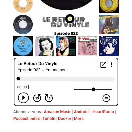
Abonnez- vous :
Amazon Music
|
Android
|
iHeartRadio
|
Podcast Index
|
TuneIn
|
Deezer
|
More