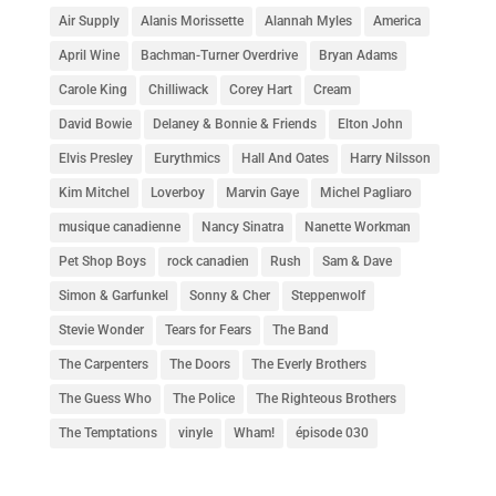
Air Supply
Alanis Morissette
Alannah Myles
America
April Wine
Bachman-Turner Overdrive
Bryan Adams
Carole King
Chilliwack
Corey Hart
Cream
David Bowie
Delaney & Bonnie & Friends
Elton John
Elvis Presley
Eurythmics
Hall And Oates
Harry Nilsson
Kim Mitchel
Loverboy
Marvin Gaye
Michel Pagliaro
musique canadienne
Nancy Sinatra
Nanette Workman
Pet Shop Boys
rock canadien
Rush
Sam & Dave
Simon & Garfunkel
Sonny & Cher
Steppenwolf
Stevie Wonder
Tears for Fears
The Band
The Carpenters
The Doors
The Everly Brothers
The Guess Who
The Police
The Righteous Brothers
The Temptations
vinyle
Wham!
épisode 030