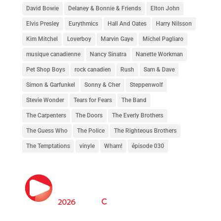
David Bowie
Delaney & Bonnie & Friends
Elton John
Elvis Presley
Eurythmics
Hall And Oates
Harry Nilsson
Kim Mitchel
Loverboy
Marvin Gaye
Michel Pagliaro
musique canadienne
Nancy Sinatra
Nanette Workman
Pet Shop Boys
rock canadien
Rush
Sam & Dave
Simon & Garfunkel
Sonny & Cher
Steppenwolf
Stevie Wonder
Tears for Fears
The Band
The Carpenters
The Doors
The Everly Brothers
The Guess Who
The Police
The Righteous Brothers
The Temptations
vinyle
Wham!
épisode 030