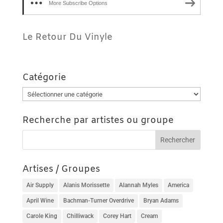
More Subscribe Options
Le Retour Du Vinyle
Catégorie
Catégorie
Recherche par artistes ou groupe
Artises / Groupes
Air Supply
Alanis Morissette
Alannah Myles
America
April Wine
Bachman-Turner Overdrive
Bryan Adams
Carole King
Chilliwack
Corey Hart
Cream