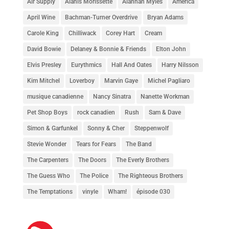
Air Supply
Alanis Morissette
Alannah Myles
America
April Wine
Bachman-Turner Overdrive
Bryan Adams
Carole King
Chilliwack
Corey Hart
Cream
David Bowie
Delaney & Bonnie & Friends
Elton John
Elvis Presley
Eurythmics
Hall And Oates
Harry Nilsson
Kim Mitchel
Loverboy
Marvin Gaye
Michel Pagliaro
musique canadienne
Nancy Sinatra
Nanette Workman
Pet Shop Boys
rock canadien
Rush
Sam & Dave
Simon & Garfunkel
Sonny & Cher
Steppenwolf
Stevie Wonder
Tears for Fears
The Band
The Carpenters
The Doors
The Everly Brothers
The Guess Who
The Police
The Righteous Brothers
The Temptations
vinyle
Wham!
épisode 030