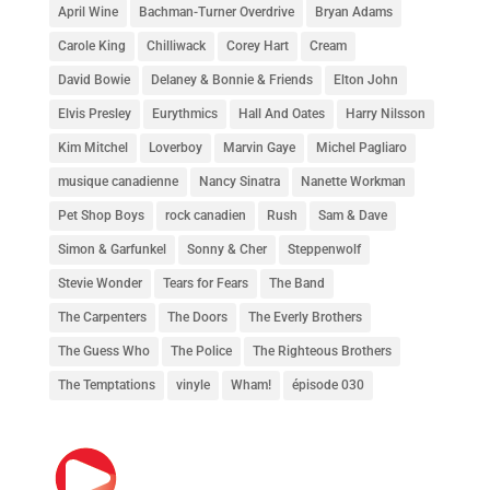
April Wine
Bachman-Turner Overdrive
Bryan Adams
Carole King
Chilliwack
Corey Hart
Cream
David Bowie
Delaney & Bonnie & Friends
Elton John
Elvis Presley
Eurythmics
Hall And Oates
Harry Nilsson
Kim Mitchel
Loverboy
Marvin Gaye
Michel Pagliaro
musique canadienne
Nancy Sinatra
Nanette Workman
Pet Shop Boys
rock canadien
Rush
Sam & Dave
Simon & Garfunkel
Sonny & Cher
Steppenwolf
Stevie Wonder
Tears for Fears
The Band
The Carpenters
The Doors
The Everly Brothers
The Guess Who
The Police
The Righteous Brothers
The Temptations
vinyle
Wham!
épisode 030