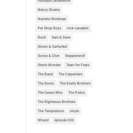
musique canadienne
Nancy Sinatra
Nanette Workman
Pet Shop Boys
rock canadien
Rush
Sam & Dave
Simon & Garfunkel
Sonny & Cher
Steppenwolf
Stevie Wonder
Tears for Fears
The Band
The Carpenters
The Doors
The Everly Brothers
The Guess Who
The Police
The Righteous Brothers
The Temptations
vinyle
Wham!
épisode 030