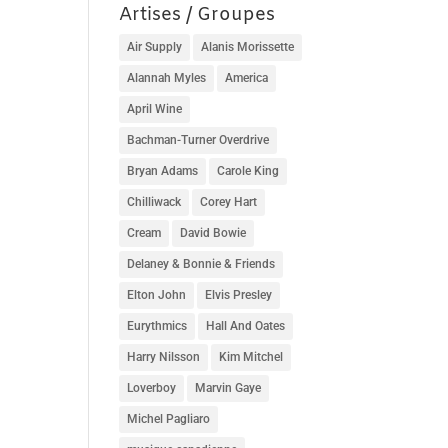
Artises / Groupes
Air Supply
Alanis Morissette
Alannah Myles
America
April Wine
Bachman-Turner Overdrive
Bryan Adams
Carole King
Chilliwack
Corey Hart
Cream
David Bowie
Delaney & Bonnie & Friends
Elton John
Elvis Presley
Eurythmics
Hall And Oates
Harry Nilsson
Kim Mitchel
Loverboy
Marvin Gaye
Michel Pagliaro