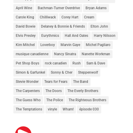
April Wine
Bachman-Turner Overdrive
Bryan Adams
Carole King
Chilliwack
Corey Hart
Cream
David Bowie
Delaney & Bonnie & Friends
Elton John
Elvis Presley
Eurythmics
Hall And Oates
Harry Nilsson
Kim Mitchel
Loverboy
Marvin Gaye
Michel Pagliaro
musique canadienne
Nancy Sinatra
Nanette Workman
Pet Shop Boys
rock canadien
Rush
Sam & Dave
Simon & Garfunkel
Sonny & Cher
Steppenwolf
Stevie Wonder
Tears for Fears
The Band
The Carpenters
The Doors
The Everly Brothers
The Guess Who
The Police
The Righteous Brothers
The Temptations
vinyle
Wham!
épisode 030