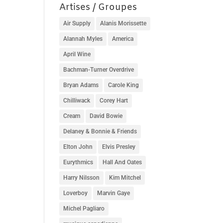
Artises / Groupes
Air Supply
Alanis Morissette
Alannah Myles
America
April Wine
Bachman-Turner Overdrive
Bryan Adams
Carole King
Chilliwack
Corey Hart
Cream
David Bowie
Delaney & Bonnie & Friends
Elton John
Elvis Presley
Eurythmics
Hall And Oates
Harry Nilsson
Kim Mitchel
Loverboy
Marvin Gaye
Michel Pagliaro