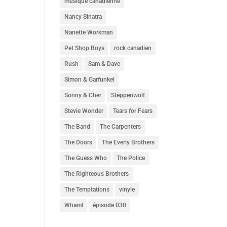
musique canadienne
Nancy Sinatra
Nanette Workman
Pet Shop Boys
rock canadien
Rush
Sam & Dave
Simon & Garfunkel
Sonny & Cher
Steppenwolf
Stevie Wonder
Tears for Fears
The Band
The Carpenters
The Doors
The Everly Brothers
The Guess Who
The Police
The Righteous Brothers
The Temptations
vinyle
Wham!
épisode 030