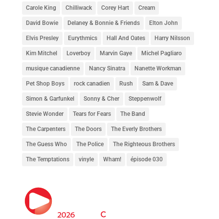
Carole King
Chilliwack
Corey Hart
Cream
David Bowie
Delaney & Bonnie & Friends
Elton John
Elvis Presley
Eurythmics
Hall And Oates
Harry Nilsson
Kim Mitchel
Loverboy
Marvin Gaye
Michel Pagliaro
musique canadienne
Nancy Sinatra
Nanette Workman
Pet Shop Boys
rock canadien
Rush
Sam & Dave
Simon & Garfunkel
Sonny & Cher
Steppenwolf
Stevie Wonder
Tears for Fears
The Band
The Carpenters
The Doors
The Everly Brothers
The Guess Who
The Police
The Righteous Brothers
The Temptations
vinyle
Wham!
épisode 030