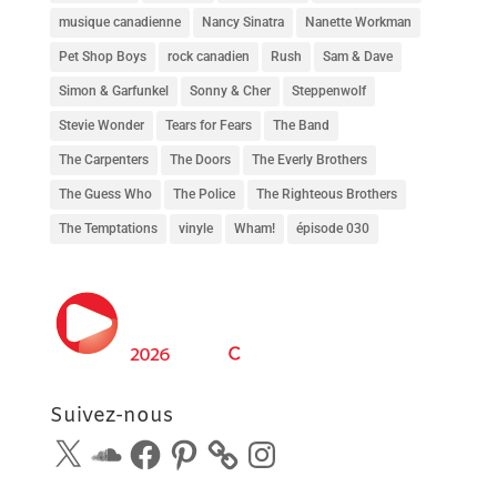
musique canadienne
Nancy Sinatra
Nanette Workman
Pet Shop Boys
rock canadien
Rush
Sam & Dave
Simon & Garfunkel
Sonny & Cher
Steppenwolf
Stevie Wonder
Tears for Fears
The Band
The Carpenters
The Doors
The Everly Brothers
The Guess Who
The Police
The Righteous Brothers
The Temptations
vinyle
Wham!
épisode 030
Suivez-nous
X
SoundCloud
Facebook
Pinterest
Instagram