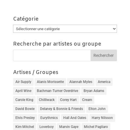
Catégorie
Catégorie
Recherche par artistes ou groupe
Artises / Groupes
Air Supply
Alanis Morissette
Alannah Myles
America
April Wine
Bachman-Turner Overdrive
Bryan Adams
Carole King
Chilliwack
Corey Hart
Cream
David Bowie
Delaney & Bonnie & Friends
Elton John
Elvis Presley
Eurythmics
Hall And Oates
Harry Nilsson
Kim Mitchel
Loverboy
Marvin Gaye
Michel Pagliaro