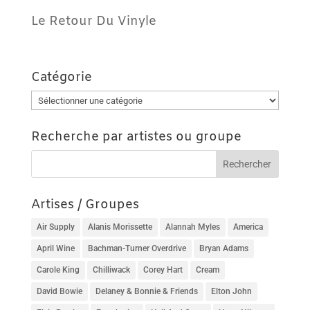
Le Retour Du Vinyle
Catégorie
Catégorie
Recherche par artistes ou groupe
Artises / Groupes
Air Supply
Alanis Morissette
Alannah Myles
America
April Wine
Bachman-Turner Overdrive
Bryan Adams
Carole King
Chilliwack
Corey Hart
Cream
David Bowie
Delaney & Bonnie & Friends
Elton John