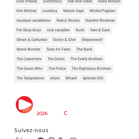
Elvis Presley
Eurythmics
Hall And Oates
Harry Nilsson
Kim Mitchel
Loverboy
Marvin Gaye
Michel Pagliaro
musique canadienne
Nancy Sinatra
Nanette Workman
Pet Shop Boys
rock canadien
Rush
Sam & Dave
Simon & Garfunkel
Sonny & Cher
Steppenwolf
Stevie Wonder
Tears for Fears
The Band
The Carpenters
The Doors
The Everly Brothers
The Guess Who
The Police
The Righteous Brothers
The Temptations
vinyle
Wham!
épisode 030
Suivez-nous
X
SoundCloud
Facebook
Pinterest
Instagram