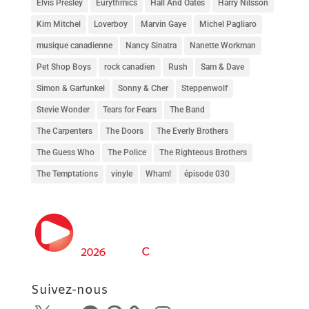
Elvis Presley
Eurythmics
Hall And Oates
Harry Nilsson
Kim Mitchel
Loverboy
Marvin Gaye
Michel Pagliaro
musique canadienne
Nancy Sinatra
Nanette Workman
Pet Shop Boys
rock canadien
Rush
Sam & Dave
Simon & Garfunkel
Sonny & Cher
Steppenwolf
Stevie Wonder
Tears for Fears
The Band
The Carpenters
The Doors
The Everly Brothers
The Guess Who
The Police
The Righteous Brothers
The Temptations
vinyle
Wham!
épisode 030
Suivez-nous
X
SoundCloud
Facebook
Pinterest
Instagram