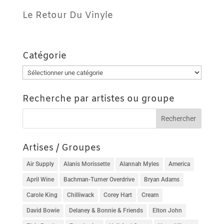
Le Retour Du Vinyle
Catégorie
Catégorie
Recherche par artistes ou groupe
Artises / Groupes
Air Supply
Alanis Morissette
Alannah Myles
America
April Wine
Bachman-Turner Overdrive
Bryan Adams
Carole King
Chilliwack
Corey Hart
Cream
David Bowie
Delaney & Bonnie & Friends
Elton John