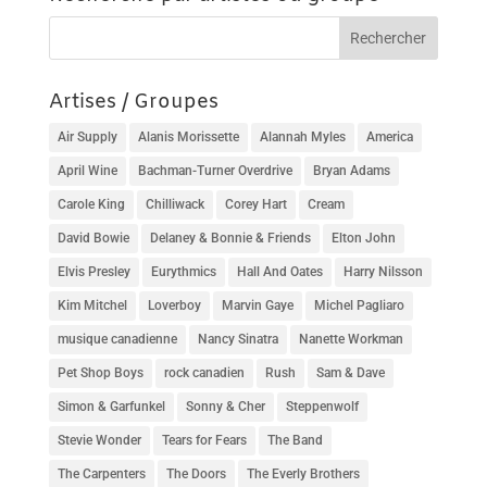
Artises / Groupes
Air Supply
Alanis Morissette
Alannah Myles
America
April Wine
Bachman-Turner Overdrive
Bryan Adams
Carole King
Chilliwack
Corey Hart
Cream
David Bowie
Delaney & Bonnie & Friends
Elton John
Elvis Presley
Eurythmics
Hall And Oates
Harry Nilsson
Kim Mitchel
Loverboy
Marvin Gaye
Michel Pagliaro
musique canadienne
Nancy Sinatra
Nanette Workman
Pet Shop Boys
rock canadien
Rush
Sam & Dave
Simon & Garfunkel
Sonny & Cher
Steppenwolf
Stevie Wonder
Tears for Fears
The Band
The Carpenters
The Doors
The Everly Brothers